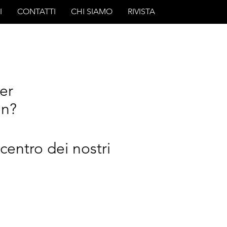
I
CONTATTI
CHI SIAMO
RIVISTA
er
en?
centro dei nostri