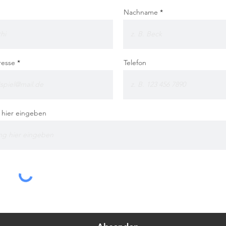
Nachname
resse
Telefon
g hier eingeben