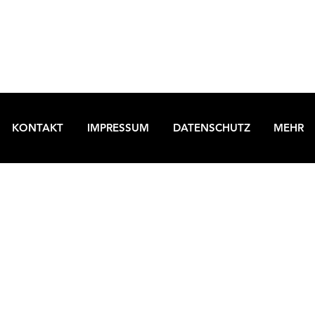
KONTAKT
IMPRESSUM
DATENSCHUTZ
MEHR
Südtiroler Wohnungsmarkt im Wandel:
Gesetzesvorlage zur Konventionierung
von Neubauten | Ihre Gelegenheit