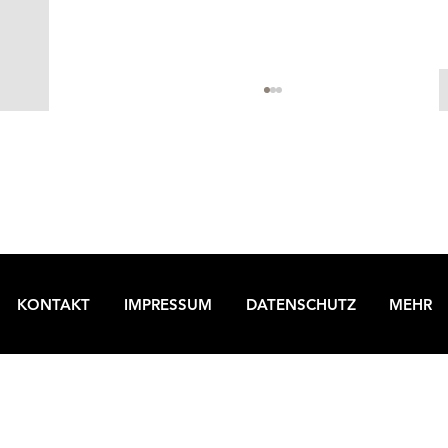
KONTAKT
IMPRESSUM
DATENSCHUTZ
MEHR
Südtiroler Wohnungsmarkt im Wandel:
Gesetzesvorlage zur Konventionierung
von Neubauten | Ihre Gelegenheit