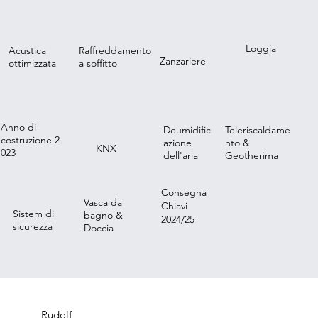
Loggia
Acustica
Raffreddamento
Zanzariere
ottimizzata
a soffitto
Anno di
Deumidific
Teleriscaldame
costruzione 2
azione
nto &
KNX
023
dell'aria
Geotherima
Consegna
Vasca da
Chiavi
Sistem di
bagno &
2024/25
sicurezza
Doccia
Rudolf